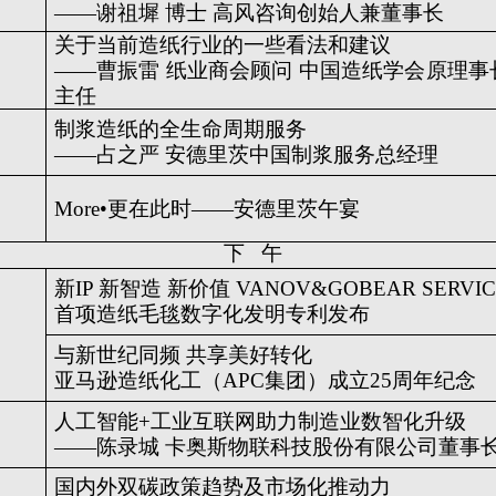
——谢祖墀 博士 高风咨询创始人兼董事长
关于当前造纸行业的一些看法和建议
——曹振雷 纸业商会顾问 中国造纸学会原理事
主任
制浆造纸的全生命周期服务
——占之严 安德里茨中国制浆服务总经理
More
•
更在此时——安德里茨午宴
下 午
新IP 新智造 新价值 VANOV&GOBEAR SERVI
首项造纸毛毯数字化发明专利发布
与新世纪同频 共享美好转化
亚马逊造纸化工（APC集团）成立25周年纪念
人工智能+工业互联网助力制造业数智化升级
——陈录城 卡奥斯物联科技股份有限公司董事
国内外双碳政策趋势及市场化推动力